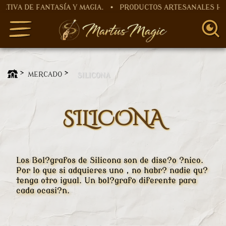
A DE FANTASÍA Y MAGIA. • PRODUCTOS ARTESANALES HECHO
MERCADO
SILICONA
SILICONA
Los Bol?grafos de Silicona son de dise?o ?nico.
Por lo que si adquieres uno , no habr? nadie qu?
tenga otro igual. Un bol?grafo diferente para
cada ocasi?n.