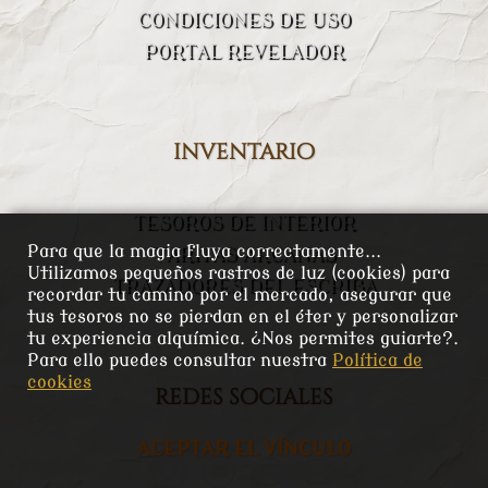
CONDICIONES DE USO
PORTAL REVELADOR
inventario
TESOROS DE INTERIOR
Para que la magia fluya correctamente...
VARITAS ARCANAS
Utilizamos pequeños rastros de luz (cookies) para
TRAZADORES DEL ESCRIBA
recordar tu camino por el mercado, asegurar que
tus tesoros no se pierdan en el éter y personalizar
tu experiencia alquímica. ¿Nos permites guiarte?.
Para ello puedes consultar nuestra
Política de
cookies
redes sociales
ACEPTAR EL VÍNCULO