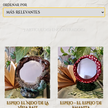
ORDENAR POR
3 articulo(s) encontrado(s)
12€
12€
Espejo El Nido De La
Espejo - El Espejo De
Vieja Raiz
Amanita