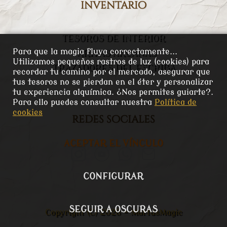
inventario
TESOROS DE INTERIOR
Para que la magia fluya correctamente...
VARITAS ARCANAS
Utilizamos pequeños rastros de luz (cookies) para
TRAZADORES DEL ESCRIBA
recordar tu camino por el mercado, asegurar que
tus tesoros no se pierdan en el éter y personalizar
tu experiencia alquímica. ¿Nos permites guiarte?.
Para ello puedes consultar nuestra
Política de
cookies
redes sociales
ACEPTAR EL VÍNCULO
CONFIGURAR
SEGUIR A OSCURAS
Copyright (C) 2026 - MartusMagic