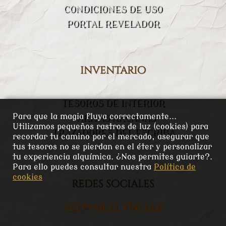
CONDICIONES DE USO
PORTAL REVELADOR
inventario
TESOROS DE INTERIOR
Para que la magia fluya correctamente...
VARITAS ARCANAS
Utilizamos pequeños rastros de luz (cookies) para
TRAZADORES DEL ESCRIBA
recordar tu camino por el mercado, asegurar que
tus tesoros no se pierdan en el éter y personalizar
tu experiencia alquímica. ¿Nos permites guiarte?.
Para ello puedes consultar nuestra
Política de
cookies
redes sociales
ACEPTAR EL VÍNCULO