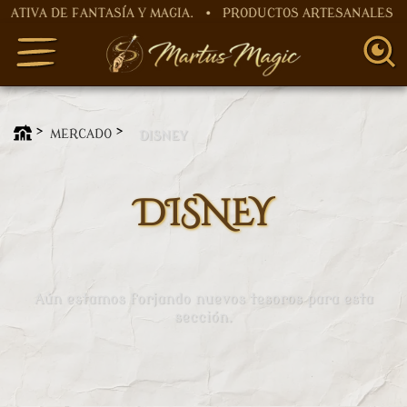
A DE FANTASÍA Y MAGIA. • PRODUCTOS ARTESANALES HECH
MERCADO
DISNEY
DISNEY
Aún estamos forjando nuevos tesoros para esta
sección.