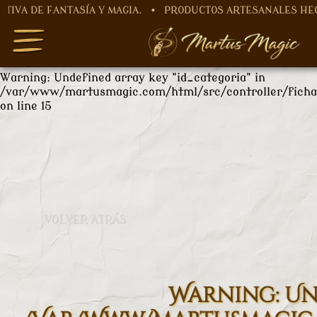
FANTASÍA Y MAGIA. • PRODUCTOS ARTESANALES HECHOS A M
Warning
: Undefined array key "nombre" in
/var/www/martusmagic.com/html/src/controller/ficha
on line
12
Warning
: Undefined array key "id_categoria" in
/var/www/martusmagic.com/html/src/controller/ficha
on line
15
VOLVER ATRÁS
Warning
: U