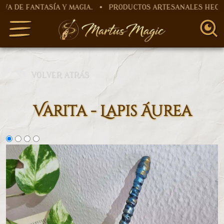
 FANTASÍA Y MAGIA. • PRODUCTOS ARTESANALES HECHOS A
VOLVER ATRÁS
Varita - Lapis Áurea