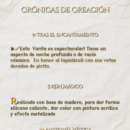
Crónicas de Creación
✨ Tras el Encantamiento
💫🪄Esta Varita es espectacular! Tiene un
aspecto de noche profunda o de vacío
cósmico.
En honor al lapislázuli con sus vetas
doradas de pirita.
​🧪 ADN Mágico
R
ealizado con base de madera, para dar forma
silicona caliente, dar color con pintura acrílica
y efecto metalizado
👁️ Anatomía Mística