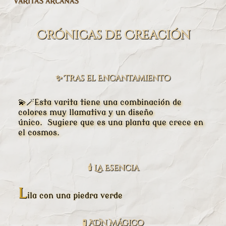
VARITAS ARCANAS
Crónicas de Creación
✨ Tras el Encantamiento
💫🪄
Esta varita tiene una combinación de
colores muy llamativa y un diseño
único.
Sugiere que es una planta que crece en
el cosmos.
🕯️ La Esencia
L
ila con una piedra verde
​🧪 ADN Mágico