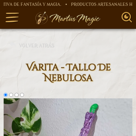
E FANTASÍA Y MAGIA. • PRODUCTOS ARTESANALES HECHOS 
VOLVER ATRÁS
Varita - Tallo De
Nebulosa