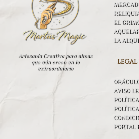
MERCADO
RELIQUI
EL GRIM
AQUELA
LA ALQU
Artesanía Creativa para almas
legal
que aún creen en lo
extraordinario
ORÁCUL
AVISO L
POLÍTIC
POLÍTICA
CONDICI
PORTAL 