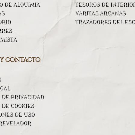
 DE ALQUIMIA
TESOROS DE INTERIO
AS
VARITAS ARCANAS
ORIO
TRAZADORES DEL ESC
RRES
IMISTA
 y contacto
O
EGAL
A DE PRIVACIDAD
 DE COOKIES
ONES DE USO
REVELADOR