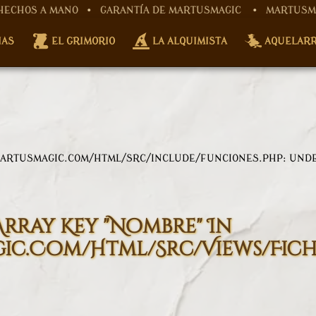
 MANO • GARANTÍA DE MARTUSMAGIC
• MARTUSMAGIC, ARTES
tusmagic.com/html/src/controller/fichaProductoCont
IAS
EL GRIMORIO
LA ALQUIMISTA
AQUELAR
w/martusmagic.com/html/src/controller/fichaProducto
ARTUSMAGIC.COM/HTML/SRC/INCLUDE/FUNCIONES.PHP
: UND
Array Key "nombre" In
c.com/html/src/views/fic