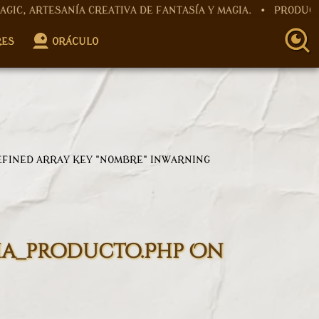
ANÍA CREATIVA DE FANTASÍA Y MAGIA. • PRODUCTOS ARTE
roller.php
on line
12
RES
ORÁCULO
Controller.php
on line
15
EFINED ARRAY KEY "NOMBRE" IN
WARNING
ha_producto.php
On