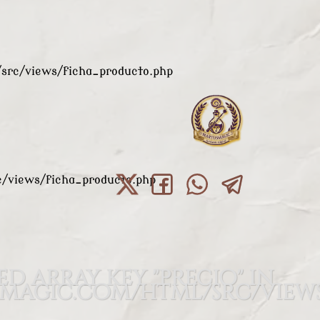
rc/views/ficha_producto.php
views/ficha_producto.php
ed array key "precio" in
agic.com/html/src/views