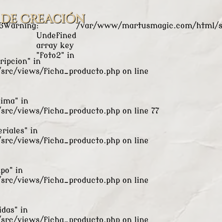
lProductoC.php
on line
8
Warning
: Undefined array key "f
 de Creación
6
Warning
:
/var/www/martusmagic.com/html/sr
Undefined
array key
"foto2" in
ripcion" in
rc/views/ficha_producto.php
on line
xima" in
rc/views/ficha_producto.php
on line
77
riales" in
rc/views/ficha_producto.php
on line
po" in
rc/views/ficha_producto.php
on line
das" in
rc/views/ficha_producto.php
on line