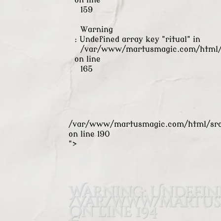
on line
159
Warning
: Undefined array key "ritual" in
/var/www/martusmagic.com/html/s
on line
165
/var/www/martusmagic.com/html/src/
on line
190
">
Warning
: Undefin
/var/www/martusm
on line
194