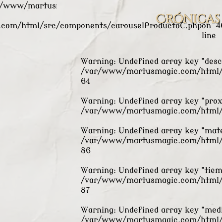
r/www/martusmagic.com/html/src/components/carouse
Crónicas
com/html/src/components/carouselProductoC.php
on
4
line
Warning
: Undefined array key "desc
/var/www/martusmagic.com/html/s
64
Warning
: Undefined array key "pro
/var/www/martusmagic.com/html/s
Warning
: Undefined array key "mate
/var/www/martusmagic.com/html/s
86
Warning
: Undefined array key "tiem
/var/www/martusmagic.com/html/s
87
Warning
: Undefined array key "medi
/var/www/martusmagic.com/html/s