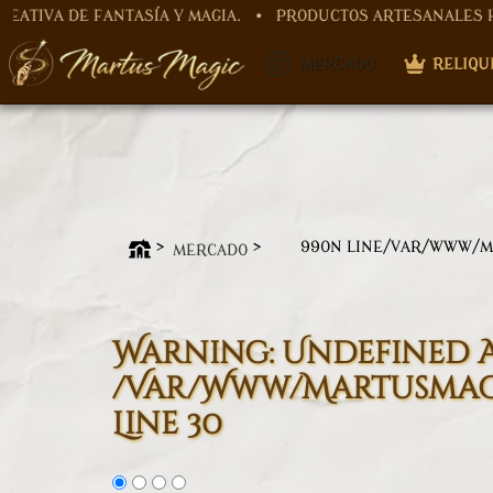
E FANTASÍA Y MAGIA. • PRODUCTOS ARTESANALES HECHOS A
Warning
: Undefined array key "nombre" in
/var/www/mar
​ MERCADO
RELIQU
Warning
: Undefined array key "id_categoria" in
/var/ww
99
ON LINE
/VAR/WWW/M
MERCADO
Warning
: Undefined 
/var/www/martusmagi
Line
30