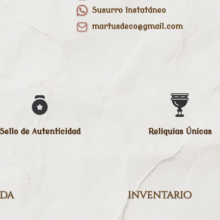
Susurro Instatáneo
martusdeco@gmail.com
Sello de Autenticidad
Reliquias Únicas
nda
inventario