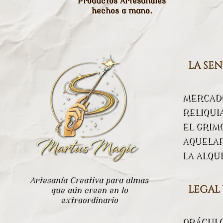
Productos Artesanales
hechos a mano.
la se
MERCADO
RELIQUI
EL GRIM
AQUELA
LA ALQU
Artesanía Creativa para almas
legal
que aún creen en lo
extraordinario
ORÁCUL