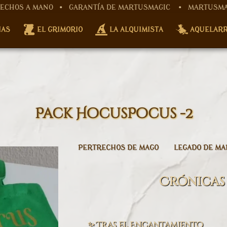
 A MANO • GARANTÍA DE MARTUSMAGIC
• MARTUSMAGIC, ART
IAS
EL GRIMORIO
LA ALQUIMISTA
AQUELAR
Pack HocusPocus -2
PERTRECHOS DE MAGO
LEGADO DE M
Crónicas
✨ Tras el Encantamiento