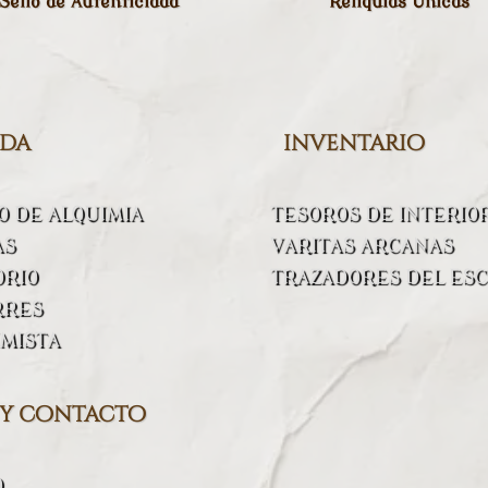
Sello de Autenticidad
Reliquias Únicas
nda
inventario
 DE ALQUIMIA
TESOROS DE INTERIO
AS
VARITAS ARCANAS
ORIO
TRAZADORES DEL ESC
RRES
IMISTA
 y contacto
O