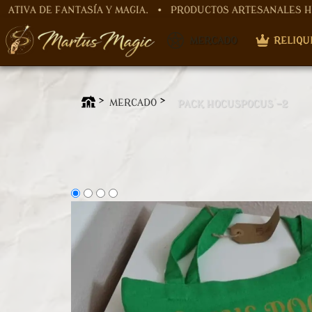
 DE FANTASÍA Y MAGIA. • PRODUCTOS ARTESANALES HECHOS
​ MERCADO
RELIQU
MERCADO
PACK HOCUSPOCUS -2