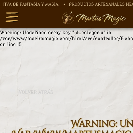
FANTASÍA Y MAGIA. • PRODUCTOS ARTESANALES HECHOS A M
Warning
: Undefined array key "nombre" in
/var/www/martusmagic.com/html/src/controller/ficha
on line
12
Warning
: Undefined array key "id_categoria" in
/var/www/martusmagic.com/html/src/controller/ficha
on line
15
VOLVER ATRÁS
Warning
: U