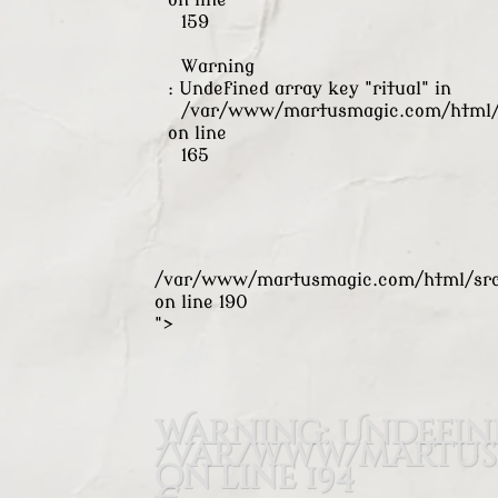
on line
159
Warning
: Undefined array key "ritual" in
/var/www/martusmagic.com/html/s
on line
165
/var/www/martusmagic.com/html/src/
on line
190
">
Warning
: Undefin
/var/www/martusm
on line
194