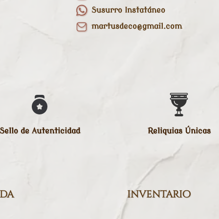
Susurro Instatáneo
martusdeco@gmail.com
Sello de Autenticidad
Reliquias Únicas
nda
inventario