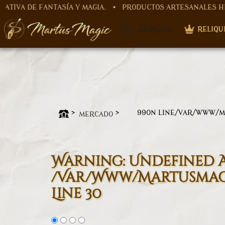
ANTASÍA Y MAGIA. • PRODUCTOS ARTESANALES HECHOS A MA
Warning
: Undefined array key "nombre" in
/var/www/mar
​ MERCADO
RELIQU
Warning
: Undefined array key "id_categoria" in
/var/ww
99
ON LINE
/VAR/WWW/M
MERCADO
Warning
: Undefined 
/var/www/martusmagi
Line
30