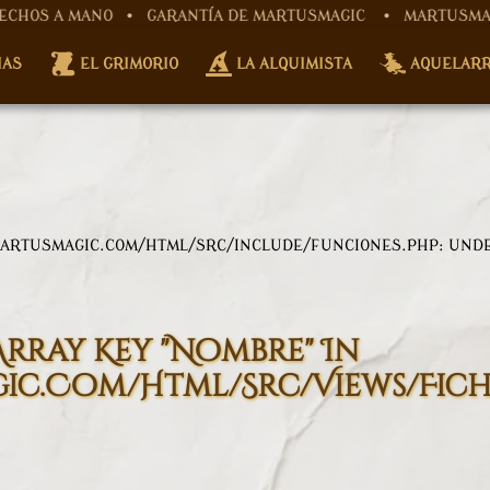
NO • GARANTÍA DE MARTUSMAGIC
• MARTUSMAGIC, ARTESANÍ
tusmagic.com/html/src/controller/fichaProductoCont
IAS
EL GRIMORIO
LA ALQUIMISTA
AQUELAR
w/martusmagic.com/html/src/controller/fichaProducto
ARTUSMAGIC.COM/HTML/SRC/INCLUDE/FUNCIONES.PHP
: UND
Array Key "nombre" In
c.com/html/src/views/fic