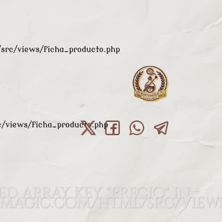
rc/views/ficha_producto.php
views/ficha_producto.php
ed array key "precio" in
agic.com/html/src/views