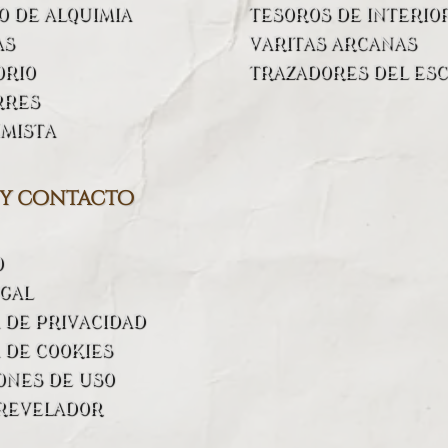
 DE ALQUIMIA
TESOROS DE INTERIO
AS
VARITAS ARCANAS
ORIO
TRAZADORES DEL ESC
RRES
IMISTA
 y contacto
O
EGAL
A DE PRIVACIDAD
 DE COOKIES
ONES DE USO
REVELADOR