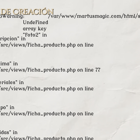
lProductoC.php
on line
8
Warning
: Undefined array key "f
 de Creación
6
Warning
:
/var/www/martusmagic.com/html/sr
Undefined
array key
"foto2" in
ripcion" in
rc/views/ficha_producto.php
on line
xima" in
rc/views/ficha_producto.php
on line
77
riales" in
rc/views/ficha_producto.php
on line
po" in
rc/views/ficha_producto.php
on line
das" in
rc/views/ficha_producto.php
on line