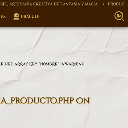
A CREATIVA DE FANTASÍA Y MAGIA. • PRODUCTOS ARTESANA
roller.php
on line
12
RES
ORÁCULO
Controller.php
on line
15
EFINED ARRAY KEY "NOMBRE" IN
WARNING
ha_producto.php
On