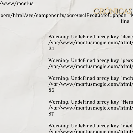
r/www/martusmagic.com/html/src/components/carouse
Crónicas
com/html/src/components/carouselProductoC.php
on
4
line
Warning
: Undefined array key "desc
/var/www/martusmagic.com/html/s
64
Warning
: Undefined array key "pro
/var/www/martusmagic.com/html/s
Warning
: Undefined array key "mate
/var/www/martusmagic.com/html/s
86
Warning
: Undefined array key "tiem
/var/www/martusmagic.com/html/s
87
Warning
: Undefined array key "medi
/var/www/martusmagic.com/html/s