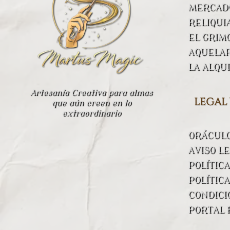
MERCADO
RELIQUI
EL GRIM
AQUELA
LA ALQU
Artesanía Creativa para almas
legal
que aún creen en lo
extraordinario
ORÁCUL
AVISO L
POLÍTIC
POLÍTICA
CONDICI
PORTAL 