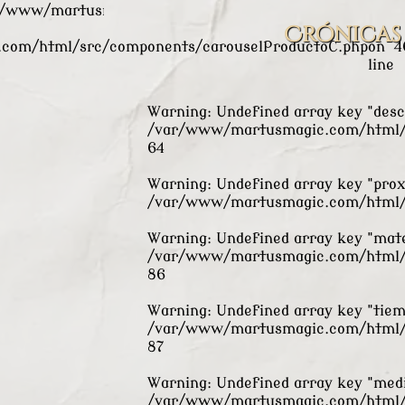
r/www/martusmagic.com/html/src/components/carouse
Crónicas
com/html/src/components/carouselProductoC.php
on
4
line
Warning
: Undefined array key "desc
/var/www/martusmagic.com/html/s
64
Warning
: Undefined array key "pro
/var/www/martusmagic.com/html/s
Warning
: Undefined array key "mate
/var/www/martusmagic.com/html/s
86
Warning
: Undefined array key "tiem
/var/www/martusmagic.com/html/s
87
Warning
: Undefined array key "medi
/var/www/martusmagic.com/html/s