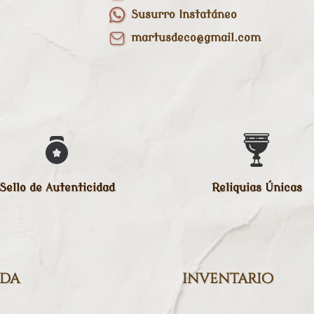
Susurro Instatáneo
martusdeco@gmail.com
Sello de Autenticidad
Reliquias Únicas
nda
inventario