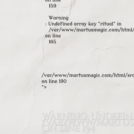
on line
159
Warning
: Undefined array key "ritual" in
/var/www/martusmagic.com/html/s
on line
165
/var/www/martusmagic.com/html/src/
on line
190
">
Warning
: Undefin
/var/www/martusm
on line
194