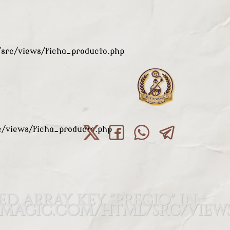
rc/views/ficha_producto.php
views/ficha_producto.php
ed array key "precio" in
agic.com/html/src/views