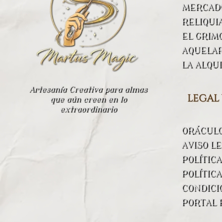
MERCADO
RELIQUI
EL GRIM
AQUELA
LA ALQU
Artesanía Creativa para almas
legal
que aún creen en lo
extraordinario
ORÁCUL
AVISO L
POLÍTIC
POLÍTICA
CONDICI
PORTAL 