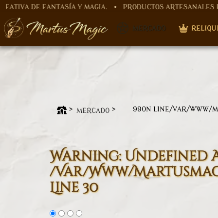
FANTASÍA Y MAGIA. • PRODUCTOS ARTESANALES HECHOS A M
Warning
: Undefined array key "nombre" in
/var/www/mar
​ MERCADO
RELIQU
Warning
: Undefined array key "id_categoria" in
/var/ww
99
ON LINE
/VAR/WWW/M
MERCADO
Warning
: Undefined 
/var/www/martusmagi
Line
30