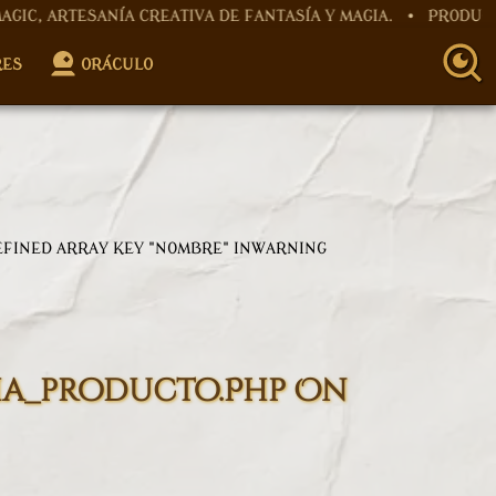
ÍA CREATIVA DE FANTASÍA Y MAGIA. • PRODUCTOS ARTESA
roller.php
on line
12
RES
ORÁCULO
Controller.php
on line
15
EFINED ARRAY KEY "NOMBRE" IN
WARNING
ha_producto.php
On