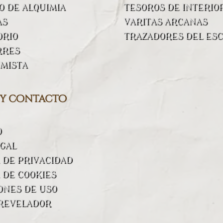
 DE ALQUIMIA
TESOROS DE INTERIO
AS
VARITAS ARCANAS
ORIO
TRAZADORES DEL ESC
RRES
IMISTA
 y contacto
O
EGAL
A DE PRIVACIDAD
 DE COOKIES
ONES DE USO
REVELADOR