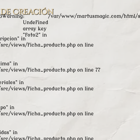
lProductoC.php
on line
8
Warning
: Undefined array key "f
 de Creación
6
Warning
:
/var/www/martusmagic.com/html/sr
Undefined
array key
"foto2" in
ripcion" in
rc/views/ficha_producto.php
on line
xima" in
rc/views/ficha_producto.php
on line
77
riales" in
rc/views/ficha_producto.php
on line
po" in
rc/views/ficha_producto.php
on line
das" in
rc/views/ficha_producto.php
on line