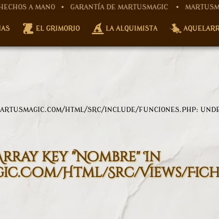
ANO • GARANTÍA DE MARTUSMAGIC
• MARTUSMAGIC, ARTESAN
tusmagic.com/html/src/controller/fichaProductoCont
IAS
EL GRIMORIO
LA ALQUIMISTA
AQUELAR
w/martusmagic.com/html/src/controller/fichaProducto
ARTUSMAGIC.COM/HTML/SRC/INCLUDE/FUNCIONES.PHP
: UND
Array Key "nombre" In
c.com/html/src/views/fic