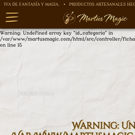
ANTASÍA Y MAGIA. • PRODUCTOS ARTESANALES HECHOS A M
Warning
: Undefined array key "nombre" in
/var/www/martusmagic.com/html/src/controller/ficha
on line
12
Warning
: Undefined array key "id_categoria" in
/var/www/martusmagic.com/html/src/controller/ficha
on line
15
VOLVER ATRÁS
Warning
: U