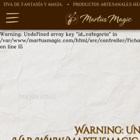
FANTASÍA Y MAGIA. • PRODUCTOS ARTESANALES HECHOS A M
Warning
: Undefined array key "nombre" in
/var/www/martusmagic.com/html/src/controller/ficha
on line
12
Warning
: Undefined array key "id_categoria" in
/var/www/martusmagic.com/html/src/controller/ficha
on line
15
VOLVER ATRÁS
Warning
: U