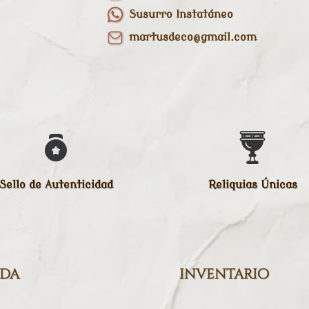
Susurro Instatáneo
martusdeco@gmail.com
Sello de Autenticidad
Reliquias Únicas
nda
inventario