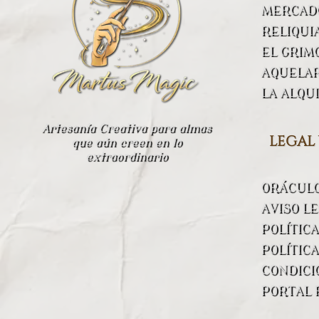
MERCADO
RELIQUI
EL GRIM
AQUELA
LA ALQU
Artesanía Creativa para almas
legal
que aún creen en lo
extraordinario
ORÁCUL
AVISO L
POLÍTIC
POLÍTICA
CONDICI
PORTAL 