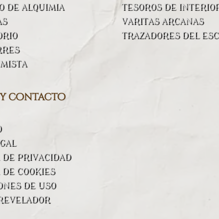
 DE ALQUIMIA
TESOROS DE INTERIO
AS
VARITAS ARCANAS
ORIO
TRAZADORES DEL ESC
RRES
IMISTA
 y contacto
O
EGAL
A DE PRIVACIDAD
 DE COOKIES
ONES DE USO
REVELADOR