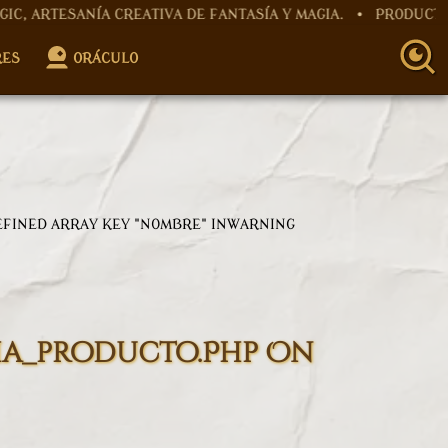
NÍA CREATIVA DE FANTASÍA Y MAGIA. • PRODUCTOS ARTES
roller.php
on line
12
RES
ORÁCULO
Controller.php
on line
15
EFINED ARRAY KEY "NOMBRE" IN
WARNING
ha_producto.php
On