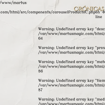
r/www/martusmagic.com/html/src/components/carouse
Crónicas
com/html/src/components/carouselProductoC.php
on
4
line
Warning
: Undefined array key "desc
/var/www/martusmagic.com/html/s
64
Warning
: Undefined array key "pro
/var/www/martusmagic.com/html/s
Warning
: Undefined array key "mate
/var/www/martusmagic.com/html/s
86
Warning
: Undefined array key "tiem
/var/www/martusmagic.com/html/s
87
Warning
: Undefined array key "medi
/var/www/martusmagic.com/html/s