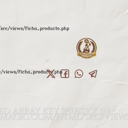
rc/views/ficha_producto.php
views/ficha_producto.php
ed array key "precio" in
agic.com/html/src/views