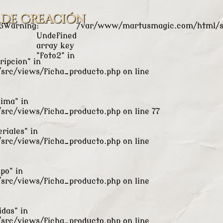
lProductoC.php
on line
8
Warning
: Undefined array key "f
 de Creación
6
Warning
:
/var/www/martusmagic.com/html/sr
Undefined
array key
"foto2" in
ripcion" in
rc/views/ficha_producto.php
on line
xima" in
rc/views/ficha_producto.php
on line
77
riales" in
rc/views/ficha_producto.php
on line
po" in
rc/views/ficha_producto.php
on line
das" in
rc/views/ficha_producto.php
on line