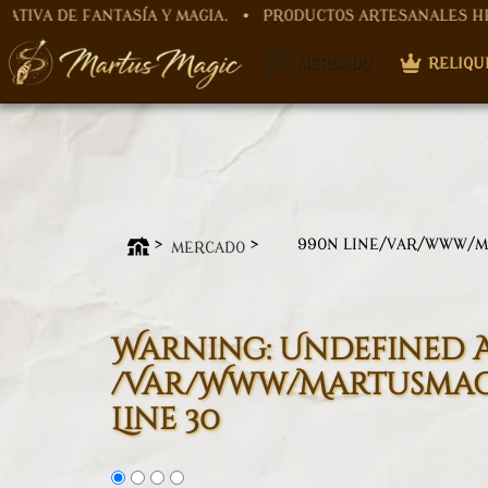
 FANTASÍA Y MAGIA. • PRODUCTOS ARTESANALES HECHOS A 
Warning
: Undefined array key "nombre" in
/var/www/mar
​ MERCADO
RELIQU
Warning
: Undefined array key "id_categoria" in
/var/ww
99
ON LINE
/VAR/WWW/M
MERCADO
Warning
: Undefined 
/var/www/martusmagi
Line
30