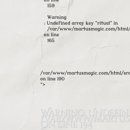
on line
159
Warning
: Undefined array key "ritual" in
/var/www/martusmagic.com/html/s
on line
165
/var/www/martusmagic.com/html/src/
on line
190
">
Warning
: Undefin
/var/www/martusm
on line
194