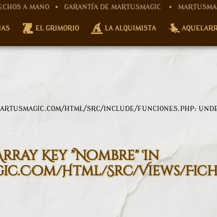
MANO • GARANTÍA DE MARTUSMAGIC
• MARTUSMAGIC, ARTESA
tusmagic.com/html/src/controller/fichaProductoCont
IAS
EL GRIMORIO
LA ALQUIMISTA
AQUELAR
w/martusmagic.com/html/src/controller/fichaProducto
ARTUSMAGIC.COM/HTML/SRC/INCLUDE/FUNCIONES.PHP
: UND
Array Key "nombre" In
c.com/html/src/views/fic