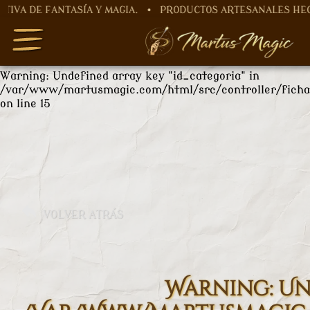
 FANTASÍA Y MAGIA. • PRODUCTOS ARTESANALES HECHOS A
Warning
: Undefined array key "nombre" in
/var/www/martusmagic.com/html/src/controller/ficha
on line
12
Warning
: Undefined array key "id_categoria" in
/var/www/martusmagic.com/html/src/controller/ficha
on line
15
VOLVER ATRÁS
Warning
: U