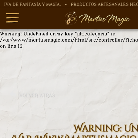
ANTASÍA Y MAGIA. • PRODUCTOS ARTESANALES HECHOS A M
Warning
: Undefined array key "nombre" in
/var/www/martusmagic.com/html/src/controller/ficha
on line
12
Warning
: Undefined array key "id_categoria" in
/var/www/martusmagic.com/html/src/controller/ficha
on line
15
VOLVER ATRÁS
Warning
: U